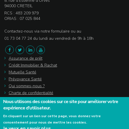
8, rue d’Estienne d’Orves
94000 CRETEIL
RCS : 483 209 979
ORIAS : 07 025 844
Contactez-nous via notre formulaire ou au
01 73 04 77 24 du lundi au vendredi de 9h à 18h
Assurance de prêt
Crédit Immobilier & Rachat
Mutuelle Santé
Prévoyance Santé
Qui sommes-nous ?
Charte de confidentialité
Actualités
Nous utilisons des cookies sur ce site pour améliorer votre
Lexique
expérience d'utilisateur.
Témoignages
En cliquant sur un lien sur cette page, vous donnez votre
consentement pour nous de mettre les cookies.
Je veux en savoir plus