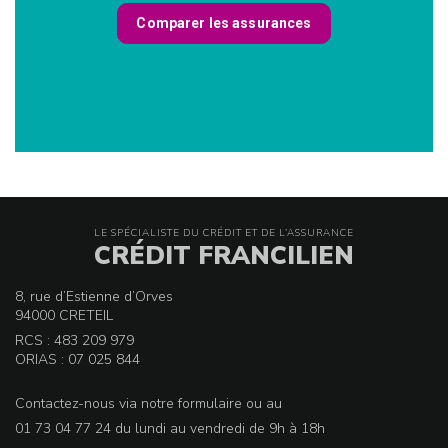
LE SPÉCIALISTE DU CRÉDIT ET DE L’ASSURANCE
CRÉDIT FRANCILIEN
8, rue d’Estienne d’Orves
94000 CRETEIL
RCS : 483 209 979
ORIAS : 07 025 844
Contactez-nous via notre formulaire ou au
01 73 04 77 24 du lundi au vendredi de 9h à 18h