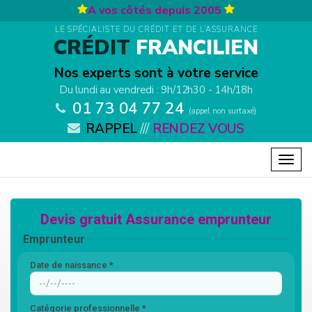
Aller au contenu principal
A vos côtés depuis 2005
LE SPÉCIALISTE DU CRÉDIT ET DE L’ASSURANCE
CRÉDIT
FRANCILIEN
Nos experts sont à votre service
Du lundi au vendredi : 9h/12h30 - 14h/18h
01 73 04 77 24
(appel non surtaxé)
RAPPEL
///
RENDEZ VOUS
Togg
navig