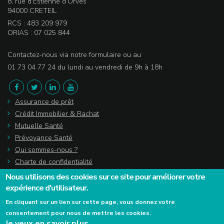
8, rue d’Estienne d’Orves
94000 CRETEIL
RCS : 483 209 979
ORIAS : 07 025 844
Contactez-nous via notre formulaire ou au
01 73 04 77 24 du lundi au vendredi de 9h à 18h
Assurance de prêt
Crédit Immobilier & Rachat
Mutuelle Santé
Prévoyance Santé
Qui sommes-nous ?
Charte de confidentialité
Actualités
Nous utilisons des cookies sur ce site pour améliorer votre
Lexique
expérience d'utilisateur.
Témoignages
En cliquant sur un lien sur cette page, vous donnez votre
consentement pour nous de mettre les cookies.
Je veux en savoir plus