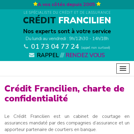
Aller au contenu principal
A vos côtés depuis 2005
LE SPÉCIALISTE DU CRÉDIT ET DE L’ASSURANCE
CRÉDIT
FRANCILIEN
Nos experts sont à votre service
Du lundi au vendredi : 9h/12h30 - 14h/18h
01 73 04 77 24
(appel non surtaxé)
RAPPEL
///
RENDEZ VOUS
Togg
navig
Crédit Francilien, charte de
confidentialité
Le Crédit Francilien est un cabinet de courtage en
assurances mandaté par des compagnies d’assurance et un
apporteur partenaire de courtiers en banque.