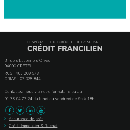
LE SPÉCIALISTE DU CRÉDIT ET DE L’ASSURANCE
CRÉDIT FRANCILIEN
8, rue d’Estienne d’Orves
94000 CRETEIL
RCS : 483 209 979
ORIAS : 07 025 844
Contactez-nous via notre formulaire ou au
01 73 04 77 24 du lundi au vendredi de 9h à 18h
Assurance de prêt
Crédit Immobilier & Rachat